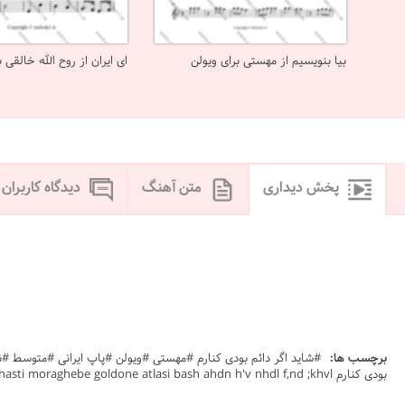
بیا بنویسیم از مهستی برای ویولن
ای ایران از روح الله خالقی ب
پخش دیداری
متن آهنگ
دیدگاه کاربران
برچسب ها:
بودی کنارم mahasti moraghebe goldone atlasi bash ahdn h'v nhdl f,nd ;khvl