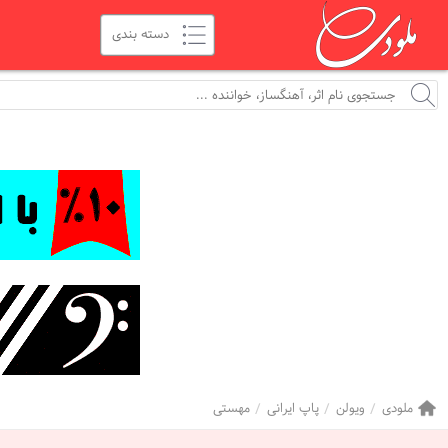
ملودی
ویولن
پاپ ایرانی
مهستی