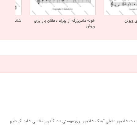
ی ویولن
خونه مادربزرگه از بهرام دهقان یار برای
شانه از ویگن 
ویولن
 #sheet #ملودی #melody #موسیقی #music #آهنگ #نت آهنگ #دانلود #دانلود نت شادمهر عقیلی آهنگ شادمهر برای مهستی نت گلدون اطلسی شاید اگر دایم