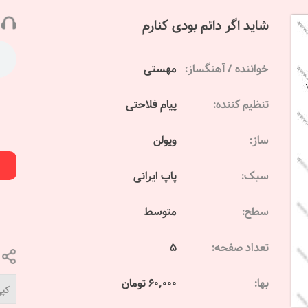
شاید اگر دائم بودی کنارم
خواننده / آهنگساز:
مهستی
تنظیم کننده:
پیام فلاحتی
ساز:
ویولن
سبک:
پاپ ایرانی
سطح:
متوسط
تعداد صفحه:
5
بها:
60,000 تومان
کپی