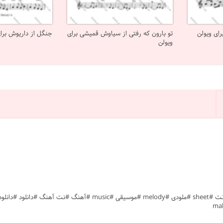
رای ویولن
تو بارون که رفتی از سیاوش قمیشی برای
جنگل از داریوش برا
ویولن
#شاید اگر دائم بودی کنارم #مهستی #ویولن #پاپ ایرانی #متوسط #نت