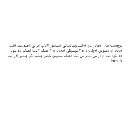
برچسب ها:
#مادر من #خسروشکیبایی #سنتور #پاپ ایرانی #متوسط #نت
#sheet #ملودی #melody #موسیقی #music #آهنگ #نت آهنگ #دانلود
#دانلود نت مادر من مادر من نت آهنگ مادرمن ناصر چشم آذر چشم_آذر نت
lhnv lk