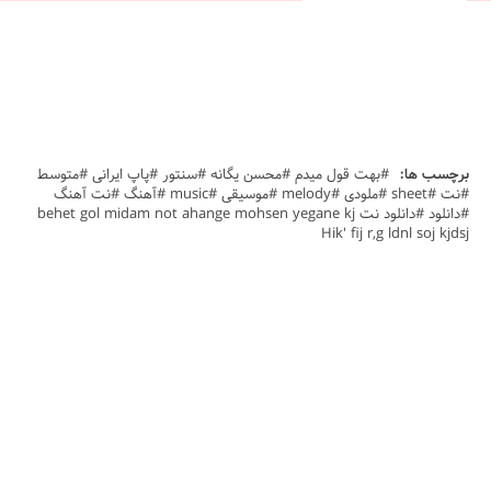
برچسب ها:
#بهت قول میدم #محسن یگانه #سنتور #پاپ ایرانی #متوسط
#نت #sheet #ملودی #melody #موسیقی #music #آهنگ #نت آهنگ
#دانلود #دانلود نت behet gol midam not ahange mohsen yegane kj
Hik' fij r,g ldnl soj kjdsj