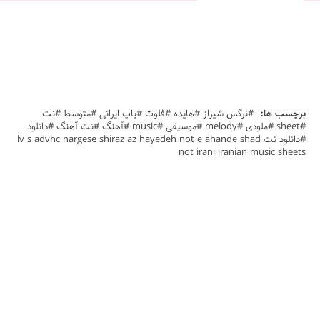
برچسب ها:
#نرگس شیراز #هایده #فلوت #پاپ ایرانی #متوسط #نت
#sheet #ملودی #melody #موسیقی #music #آهنگ #نت آهنگ #دانلود
#دانلود نت lv's advhc nargese shiraz az hayedeh not e ahande shad
not irani iranian music sheets