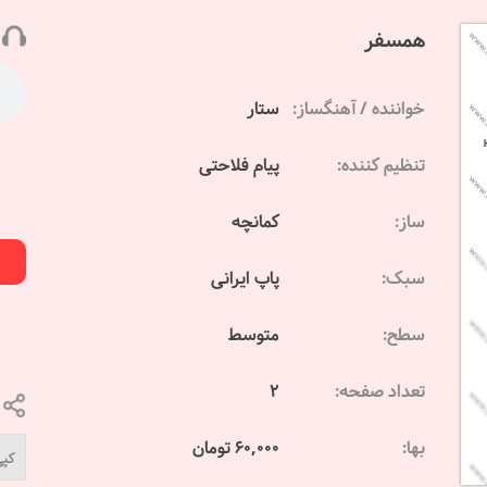
همسفر
خواننده / آهنگساز:
ستار
تنظیم کننده:
پیام فلاحتی
ساز:
کمانچه
سبک:
پاپ ایرانی
سطح:
متوسط
تعداد صفحه:
2
بها:
60,000 تومان
کپی