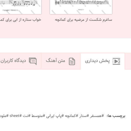
ساغرم شکست از مرضیه برای کمانچه
خواب ستاره از ابی برای کما
پخش دیداری
متن آهنگ
دیدگاه کاربران
برچسب ها:
#همسفر #ستار #کمانچه #پاپ ایرانی #متوسط #نت #sheet #ملودی #melody #موسیقی #music #آهنگ #نت آهنگ #دانلود #دانلود نت hamsafar not ahange sattar note kamancheh kaman