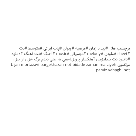
برچسب ها:
#بیداد زمان #مرضیه #ویولن #پاپ ایرانی #متوسط #نت
#sheet #ملودی #melody #موسیقی #music #آهنگ #نت آهنگ #دانلود
#دانلود نت بیدادزمان آهنگساز پرویزیاحقی به رهی دیدم برگ خزان از بیژن
مرتضوی bijan mortazavi bargekhazan not bidade zaman marziyeh
parviz yahaghi not