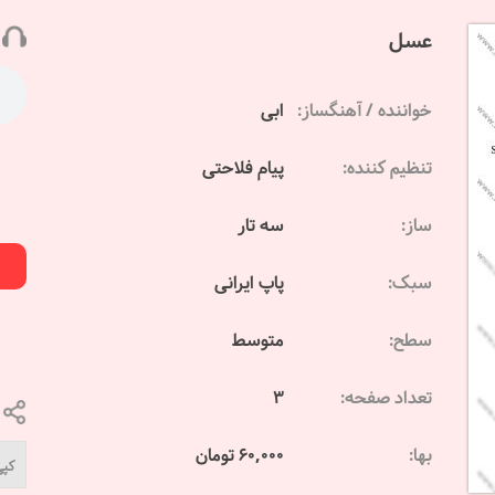
عسل
خواننده / آهنگساز:
ابی
تنظیم کننده:
پیام فلاحتی
ساز:
سه تار
سبک:
پاپ ایرانی
سطح:
متوسط
تعداد صفحه:
3
بها:
60,000 تومان
کپی