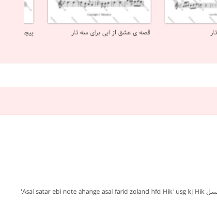
ار
قصه ی عشق از ابی برای سه تار
پیچک از ابی ب