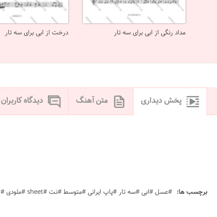
مداد رنگی از ابی برای سه تار
درخت از ابی برای سه تار
پخش دیداری
متن آهنگ
دیدگاه کاربران
برچسب ها:
#عسل #ابی #سه تار #پاپ ایرانی #متوسط #نت #sheet #ملودی #melody #موسیقی #music #آهنگ #نت آهنگ #دانلود #دانلود نت فرید زلاند ستار عسل Asal satar ebi note ahange asal farid zoland hfd Hik' usg kj Hik'