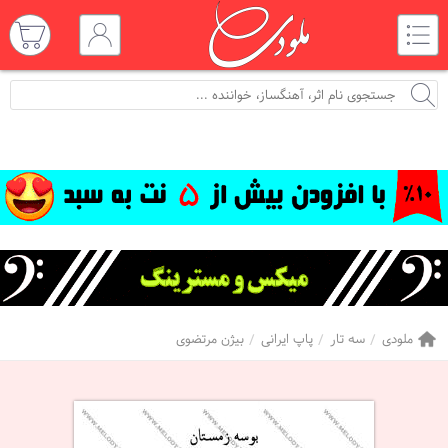
ملودی
سه تار
پاپ ایرانی
بیژن مرتضوی