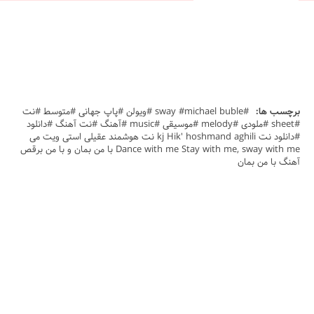
برچسب ها:
#sway #michael buble #ویولن #پاپ جهانی #متوسط #نت
#sheet #ملودی #melody #موسیقی #music #آهنگ #نت آهنگ #دانلود
#دانلود نت kj Hik' hoshmand aghili نت هوشمند عقیلی استی ویت می
Dance with me Stay with me, sway with me با من بمان و با من برقص
آهنگ با من بمان