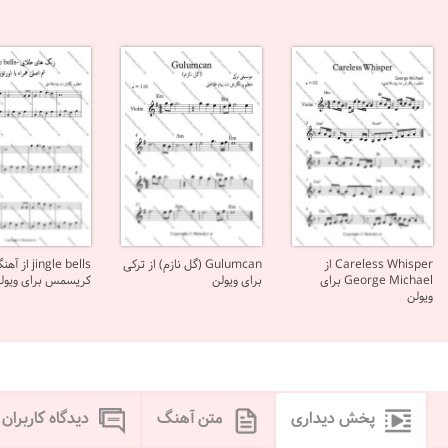
Careless Whisper از
Gulumcan (گل نازم) از ترکی
jingle bells از 
George Michael برای
برای ویولن
کریسمس برای ویول
ویولن
پخش دیداری
متن آهنگ
دیدگاه کاربران