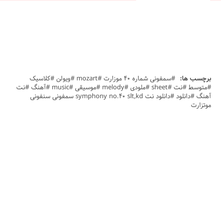
برچسب ها:
#سمفونی شماره 40 موزارت #mozart #ویولن #کلاسیک
#متوسط #نت #sheet #ملودی #melody #موسیقی #music #آهنگ #نت
آهنگ #دانلود #دانلود نت symphony no.40 slt,kd سمفونی سنفونی
موتزارت