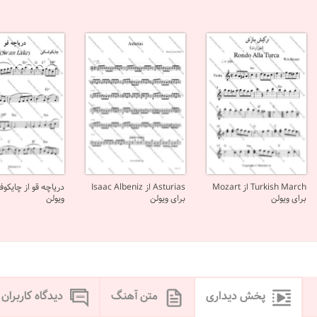
Turkish March از Mozart
Asturias از Isaac Albeniz
دریاچه قو از چایکو
برای ویولن
برای ویولن
ویولن
پخش دیداری
متن آهنگ
دیدگاه کاربران