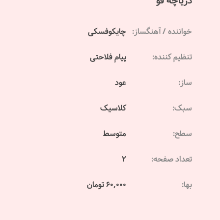
دریاچه قو
خواننده / آهنگساز:
چایکوفسکی
تنظیم کننده:
پیام فلاحتی
ساز:
عود
سبک:
کلاسیک
سطح:
متوسط
تعداد صفحه:
2
بها:
60,000 تومان