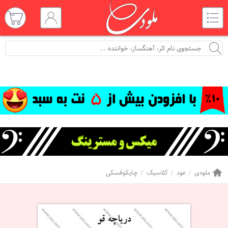
ملودی
عود
کلاسیک
چایکوفسکی