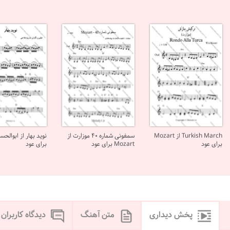
Turkish March از Mozart
سمفونی شماره 40 موزارت از
نوید بهار از ابوالح
برای عود
Mozart برای عود
برای عود
پخش دیداری
متن آهنگ
دیدگاه کاربران