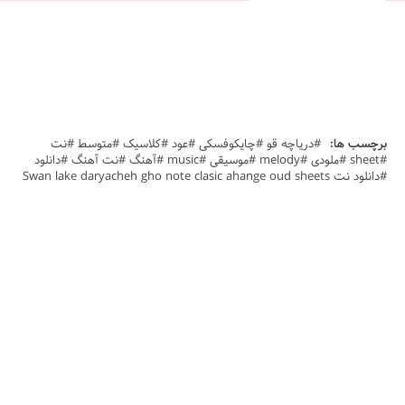
برچسب ها:
#دریاچه قو #چایکوفسکی #عود #کلاسیک #متوسط #نت
#sheet #ملودی #melody #موسیقی #music #آهنگ #نت آهنگ #دانلود
#دانلود نت Swan lake daryacheh gho note clasic ahange oud sheets