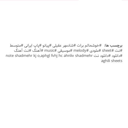
برچسب ها:
#خوشحالم برات #شادمهر عقیلی #پیانو #پاپ ایرانی #متوسط
#نت #sheet #ملودی #melody #موسیقی #music #آهنگ #نت آهنگ
#دانلود #دانلود نت note shadmehr kj o,aphgl fvhj hc ahnliv shadmehr
aghili sheets