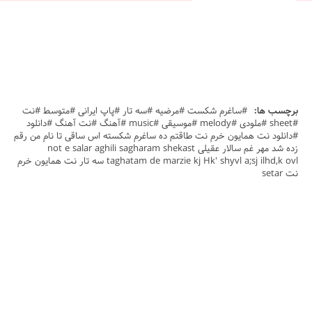
برچسب ها:
#ساغرم شکست #مرضیه #سه تار #پاپ ایرانی #متوسط #نت
#sheet #ملودی #melody #موسیقی #music #آهنگ #نت آهنگ #دانلود
#دانلود نت همایون خرم نت طاقتم ده ساغرم شکسته اس ساقی تا نام من رقم
زده شد مهر غم سالار عقیلی not e salar aghili sagharam shekast
taghatam de marzie kj Hk' shyvl a;sj ilhd,k ovl سه تار نت همایون خرم
نت setar