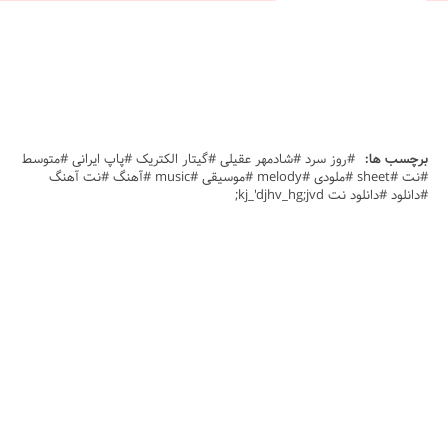
برچسب ها:
#روز سرد #شادمهر عقیلی #گیتار الکتریک #پاپ ایرانی #متوسط
#نت #sheet #ملودی #melody #موسیقی #music #آهنگ #نت آهنگ
#دانلود #دانلود نت kj_'djhv_hg;jvd;