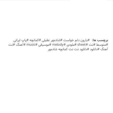
برچسب ها:
#بارون دلم خواست #شادمهر عقیلی #کمانچه #پاپ ایرانی
#متوسط #نت #sheet #ملودی #melody #موسیقی #music #آهنگ #نت
آهنگ #دانلود #دانلود نت نت کمانچه شادمهر