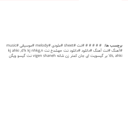
برچسب ها:
# # # # # #نت #sheet #ملودی #melody #موسیقی #music
#آهنگ #نت آهنگ #دانلود #دانلود نت حهشدخ نت kj ahki ,d'k kj nhkg,n
'ds, ahki بر گیسویت ای جان کمتر زن شانه vigen shaneh نت گیسو ویگن