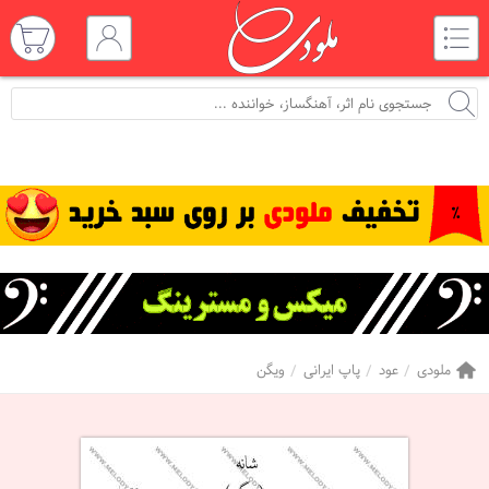
ملودی
عود
پاپ ایرانی
ویگن