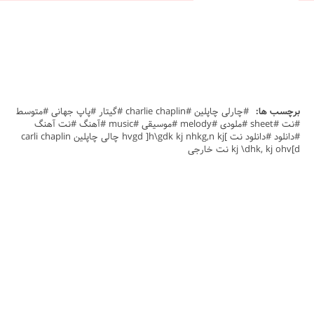
برچسب ها:
#چارلی چاپلین #charlie chaplin #گیتار #پاپ جهانی #متوسط
#نت #sheet #ملودی #melody #موسیقی #music #آهنگ #نت آهنگ
#دانلود #دانلود نت ]hvgd ]h\gdk kj nhkg,n kj چالی چاپلین carli chaplin
kj \dhk, kj ohv[d نت خارجی