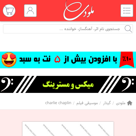
ملودی
گیتار
موسیقی فیلم
charlie chaplin