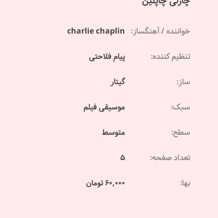
چارلی چاپلین
خواننده / آهنگساز:
charlie chaplin
تنظیم کننده:
پیام فلاحتی
ساز:
گیتار
سبک:
موسیقی فیلم
سطح:
متوسط
تعداد صفحه:
5
بها:
60,000 تومان