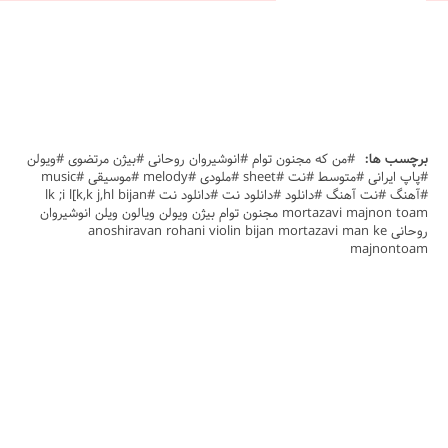
برچسب ها:
#من که مجنون توام #انوشیروان روحانی #بیژن مرتضوی #ویولن
#پاپ ایرانی #متوسط #نت #sheet #ملودی #melody #موسیقی #music
#آهنگ #نت آهنگ #دانلود #دانلود نت #دانلود نت #lk ;i l[k,k j,hl bijan
mortazavi majnon toam مجنون توام بیژن ویولن ویالون ویلن انوشیروان
روحانی anoshiravan rohani violin bijan mortazavi man ke
majnontoam