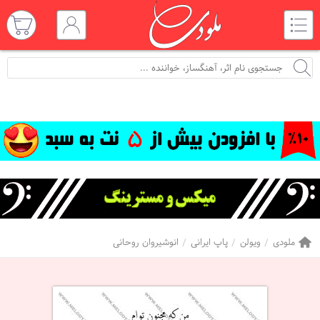
ملودی
ویولن
پاپ ایرانی
انوشیروان روحانی