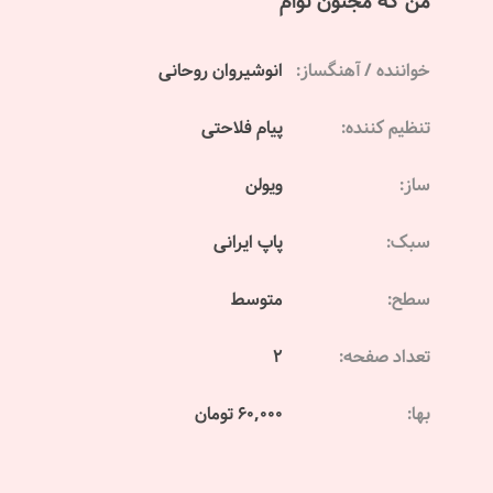
من که مجنون توام
خواننده / آهنگساز:
انوشیروان روحانی
تنظیم کننده:
پیام فلاحتی
ساز:
ویولن
سبک:
پاپ ایرانی
سطح:
متوسط
تعداد صفحه:
2
بها:
60,000 تومان