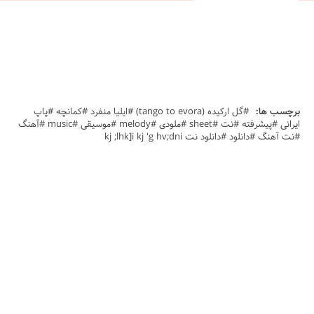
برچسب ها:
#گل ارکیده (tango to evora) #ایلیا منفرد #کمانچه #پاپ
ایرانی #پیشرفته #نت #sheet #ملودی #melody #موسیقی #music #آهنگ
#نت آهنگ #دانلود #دانلود نت kj ;lhk]i kj 'g hv;dni