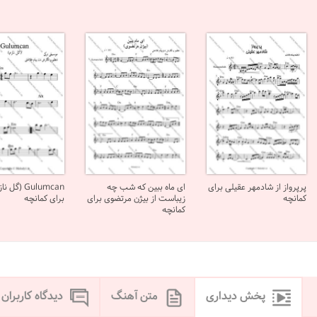
پرپرواز از شادمهر عقیلی برای
ای ماه ببین که شب چه
Gulumcan (گ
کمانچه
زیباست از بیژن مرتضوی برای
برای کمانچه
کمانچه
پخش دیداری
متن آهنگ
دیدگاه کاربران