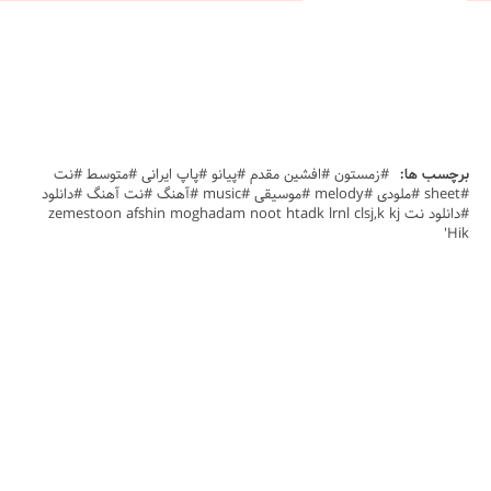
برچسب ها:
#زمستون #افشین مقدم #پیانو #پاپ ایرانی #متوسط #نت
#sheet #ملودی #melody #موسیقی #music #آهنگ #نت آهنگ #دانلود
#دانلود نت zemestoon afshin moghadam noot htadk lrnl clsj,k kj
Hik'