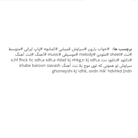
برچسب ها:
#خواب بارون #سیاوش قمیشی #کمانچه #پاپ ایرانی #متوسط
#نت #sheet #ملودی #melody #موسیقی #music #آهنگ #نت آهنگ
#دانلود #دانلود نت o,hf fhv,k hc sdh,a sdh,a rldad kj nhkg,n kj sdh,a
سیاوش تو همونی که توی موج بلا نت آهنگ khabe baroon siavash
ghomeyshi kj \dhk, ovdn Hik' hdvhkd [ndn