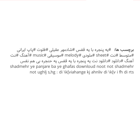
برچسب ها:
#یه پنجره با یه قفس #شادمهر عقیلی #فلوت #پاپ ایرانی
#متوسط #نت #sheet #ملودی #melody #موسیقی #music #آهنگ #نت
آهنگ #دانلود #دانلود نت يه پنجره با يه قفس يه حنجره بی هم نفس
shadmehr ye panjare ba ye ghafas downloud noot not shadmehr
not ughlj s,hg : di \k[viahange kj ahnliv di \k[v i fh di rts