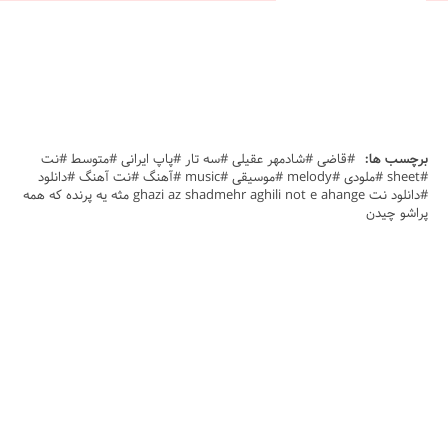
برچسب ها:
#قاضی #شادمهر عقیلی #سه تار #پاپ ایرانی #متوسط #نت
#sheet #ملودی #melody #موسیقی #music #آهنگ #نت آهنگ #دانلود
#دانلود نت ghazi az shadmehr aghili not e ahange مثه یه پرنده که همه
پراشو چیدن