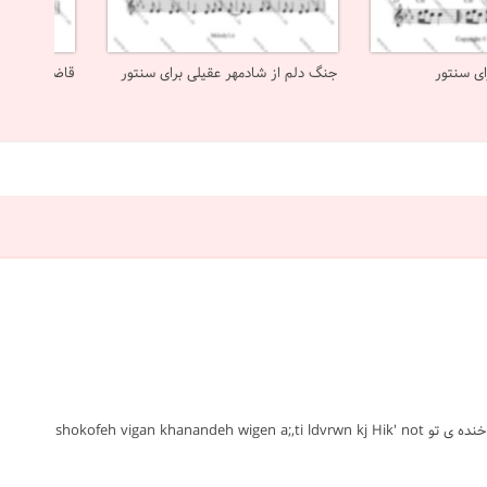
ای سنتور
جنگ دلم از شادمهر عقیلی برای سنتور
قاضی از شادم
#شکوفه ها #ویگن #سنتور #پاپ ایرانی #متوسط #نت #sheet #ملودی #melody #موسیقی #music #آهنگ #نت آهنگ #دانلود #دانلود نت ای شکوفه خنده ی تو shokofeh vigan khanandeh wigen a;,ti ldvrwn kj Hik' not