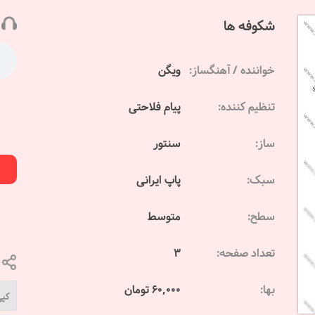
شکوفه ها
خواننده / آهنگساز:
ویگن
تنظیم کننده:
پیام فلاحتی
ساز:
سنتور
سبک:
پاپ ایرانی
سطح:
متوسط
تعداد صفحه:
3
بها:
60,000 تومان
کپی