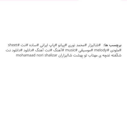
برچسب ها:
#شالیزار #محمد نوری #پیانو #پاپ ایرانی #ساده #نت #sheet
#ملودی #melody #موسیقی #music #آهنگ #نت آهنگ #دانلود #دانلود نت
شکُفته غنچه ی مهتاب تو بِهشت شالیزاران mohamaad nori shalizar