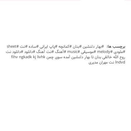
برچسب ها:
#بهار دلنشین #بنان #کمانچه #پاپ ایرانی #ساده #نت #sheet
#ملودی #melody #موسیقی #music #آهنگ #نت آهنگ #دانلود #دانلود نت
روح الله خالقی بنان تا بهار دلنشین آمده سوی چمن fihv ngkadk kj livhk
lndvd نت مهران مدیری