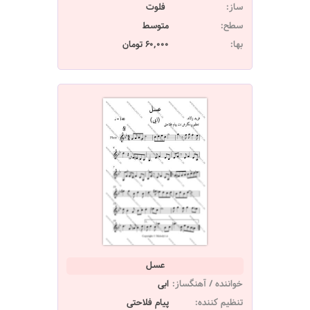
ساز:
فلوت
سطح:
متوسط
بها:
60,000 تومان
عسل
خواننده / آهنگساز:
ابی
تنظیم کننده:
پیام فلاحتی