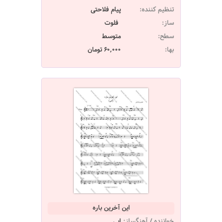
تنظیم کننده:
پیام فلاحتی
ساز:
فلوت
سطح:
متوسط
بها:
60,000 تومان
این آخرین باره
خواننده / آهنگساز:
ابی