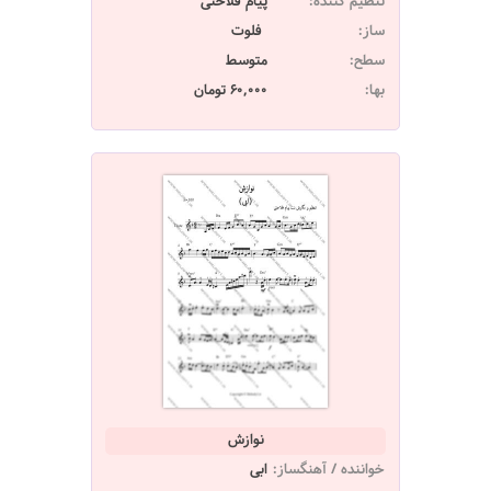
تنظیم کننده:
پیام فلاحتی
ساز:
فلوت
سطح:
متوسط
بها:
60,000 تومان
نوازش
خواننده / آهنگساز:
ابی