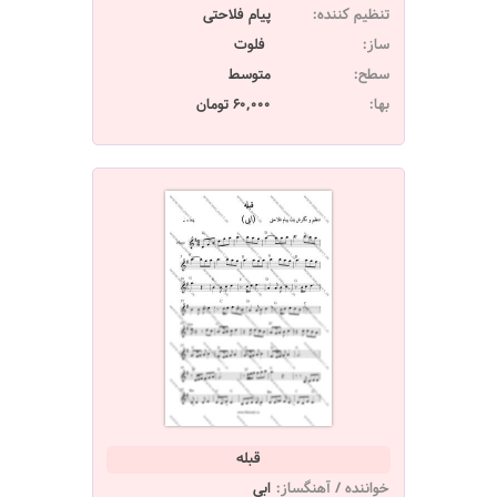
تنظیم کننده:
پیام فلاحتی
ساز:
فلوت
سطح:
متوسط
بها:
60,000 تومان
قبله
خواننده / آهنگساز:
ابی