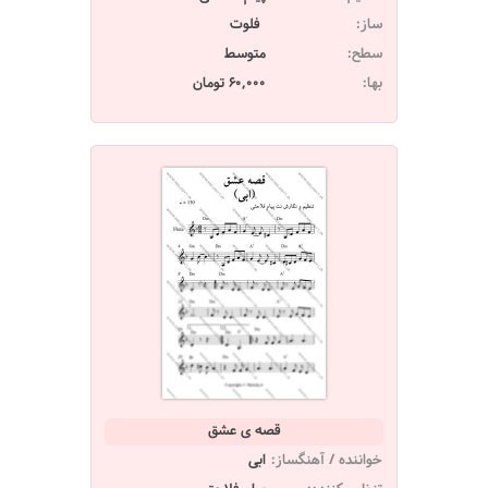
ساز:
فلوت
سطح:
متوسط
بها:
60,000 تومان
قصه ی عشق
خواننده / آهنگساز:
ابی