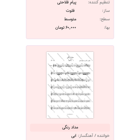
تنظیم کننده:
پیام فلاحتی
ساز:
فلوت
سطح:
متوسط
بها:
60,000 تومان
مداد رنگی
خواننده / آهنگساز:
ابی