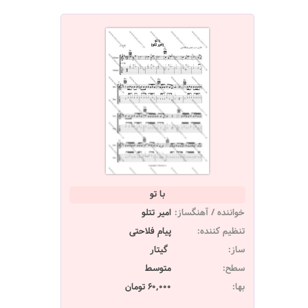
با تو
خواننده / آهنگساز:
امیر تتلو
تنظیم کننده:
پیام فلاحتی
ساز:
گیتار
سطح:
متوسط
بها:
60,000 تومان