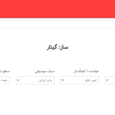
ساز: گیتار
خواننده / آهنگساز
سبک موسیقی
سطح تن