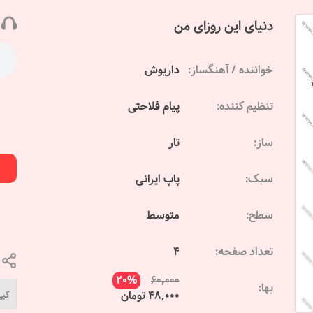
دنیای این روزای من
خواننده / آهنگساز:
داریوش
تنظیم کننده:
پیام فلاحتی
ساز:
تار
سبک:
پاپ ایرانی
سطح:
متوسط
تعداد صفحه:
4
20%
60,000
بها:
48,000 تومان
کپی