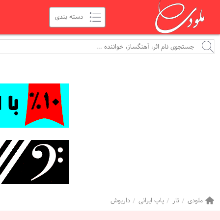
ملودی
تار
پاپ ایرانی
داریوش