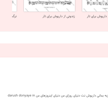
داریوش برای تار
زندونی از داریوش برای تار
نرگس شیراز از
#دنیای این روزای من #داریوش #تار #پاپ ایرانی #متوسط #نت #sheet #ملودی #melody #موسیقی #music #آهنگ #نت آهنگ #دانلود #دانلود نت روزبه بمانی داریوش نت دنیای روزای من دنیای اینروزهای من darush donyaye in