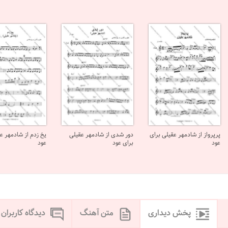
پرپرواز از شادمهر عقیلی برای
دور شدی از شادمهر عقیلی
یخ زدم از شادمهر ع
عود
برای عود
عود
پخش دیداری
متن آهنگ
دیدگاه کاربران