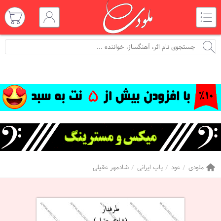
ملودی
عود
پاپ ایرانی
شادمهر عقیلی