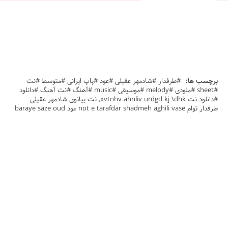
برچسب ها:
#طرفدار #شادمهر عقیلی #عود #پاپ ایرانی #متوسط #نت
#sheet #ملودی #melody #موسیقی #music #آهنگ #نت آهنگ #دانلود
#دانلود نت xvtnhv ahnliv urdgd kj \dhk, نت پیانوی شادمهر عقیلی
طرفدار توام not e tarafdar shadmeh aghili vase عود baraye saze oud