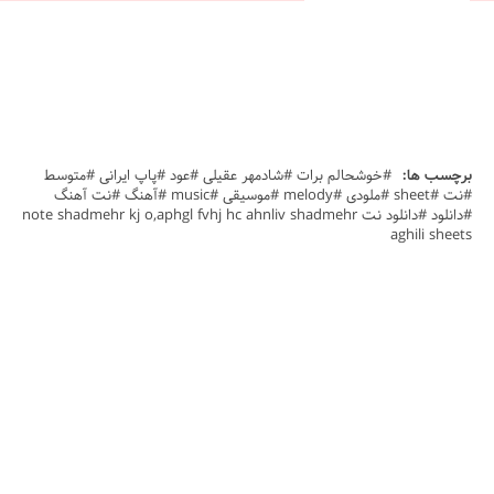
برچسب ها:
#خوشحالم برات #شادمهر عقیلی #عود #پاپ ایرانی #متوسط
#نت #sheet #ملودی #melody #موسیقی #music #آهنگ #نت آهنگ
#دانلود #دانلود نت note shadmehr kj o,aphgl fvhj hc ahnliv shadmehr
aghili sheets