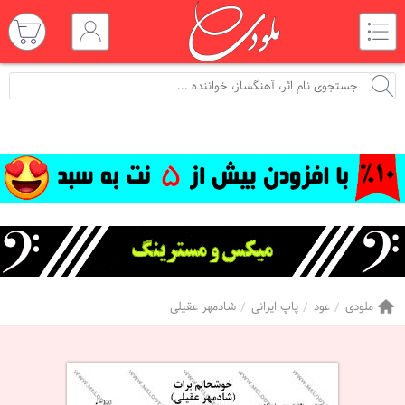
ملودی
عود
پاپ ایرانی
شادمهر عقیلی