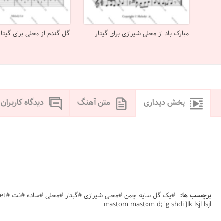
مبارک باد از محلی شیرازی برای گیتار
گل گندم از محلی برای گیتار
پخش دیداری
متن آهنگ
دیدگاه کاربران
برچسب ها:
mastom mastom d; 'g shdi ]lk lsjl lsjl