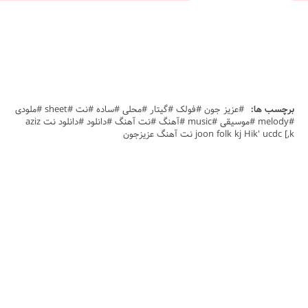
برچسب ها:
#عزیز جون #فولک #گیتار #محلی #ساده #نت #sheet #ملودی
#melody #موسیقی #music #آهنگ #نت آهنگ #دانلود #دانلود نت aziz
joon folk kj Hik' ucdc [,k نت آهنگ عزیزجون