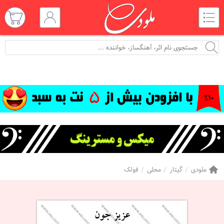
ملودی
گیتار
محلی
فولک