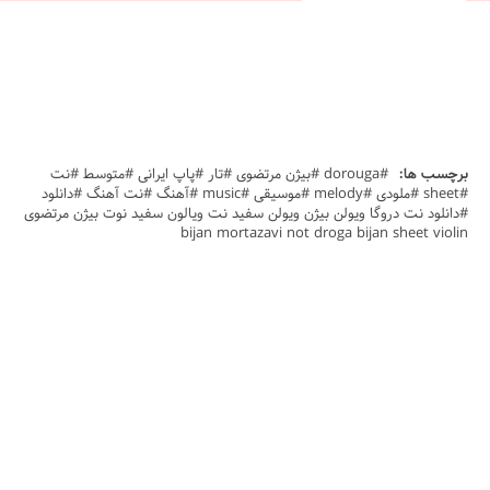
برچسب ها:
#dorouga #بیژن مرتضوی #تار #پاپ ایرانی #متوسط #نت
#sheet #ملودی #melody #موسیقی #music #آهنگ #نت آهنگ #دانلود
#دانلود نت دروگا ویولن بیژن ویولن سفید نت ویالون سفید نوت بیژن مرتضوی
bijan mortazavi not droga bijan sheet violin