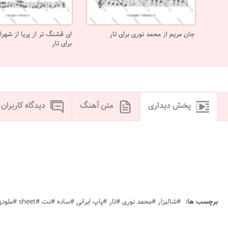
جان مریم از محمد نوری برای تار
ای قشنگ تر از پریا از شهر
برای تار
پخش دیداری
متن آهنگ
دیدگاه کاربران
برچسب ها:
#شالیزار #محمد نوری #تار #پاپ ایرانی #ساده #نت #sheet #ملودی #melody #موسیقی #music #آهنگ #نت آهنگ #دانلود #دانلود نت