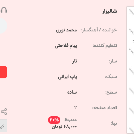
شالیزار
خواننده / آهنگساز:
محمد نوری
تنظیم کننده:
پیام فلاحتی
ساز:
تار
سبک:
پاپ ایرانی
سطح:
ساده
تعداد صفحه:
2
20%
60,000
بها:
48,000 تومان
کپی