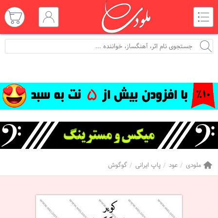
ملودی
عود
پاپ ایرانی
گوگوش