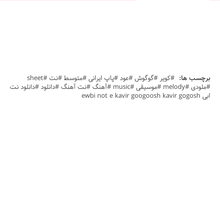
برچسب ها:
#کویر #گوگوش #عود #پاپ ایرانی #متوسط #نت #sheet
#ملودی #melody #موسیقی #music #آهنگ #نت آهنگ #دانلود #دانلود نت
ابی ewbi not e kavir googoosh kavir gogosh