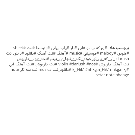
برچسب ها:
#ای که بی تو #ابی #تار #پاپ ایرانی #متوسط #نت #sheet
#ملودی #melody #موسیقی #music #آهنگ #نت آهنگ #دانلود #دانلود نت
darush _ای_که_بی_تو_خودم_تک_و_تنها_می_بینم #نت_ویولن_داریوش
نت_آهنگ_داریوش #violin #dariush #not #نت_داریوش #نت_آهنگ_ابی
#kj_Hik' #nhkg,n_Hik' nhkg,n kj #دانلود_نت #music نت سه تار note
setar note ahange