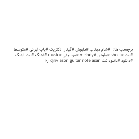
برچسب ها:
#شام مهتاب #دایوش #گیتار الکتریک #پاپ ایرانی #متوسط
#نت #sheet #ملودی #melody #موسیقی #music #آهنگ #نت آهنگ
#دانلود #دانلود نت kj 'djhv ason guitar note asan