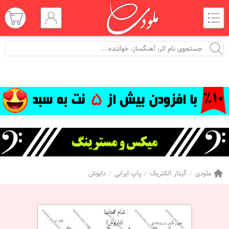
ملودی
گیتار الکتریک
پاپ ایرانی
دایوش