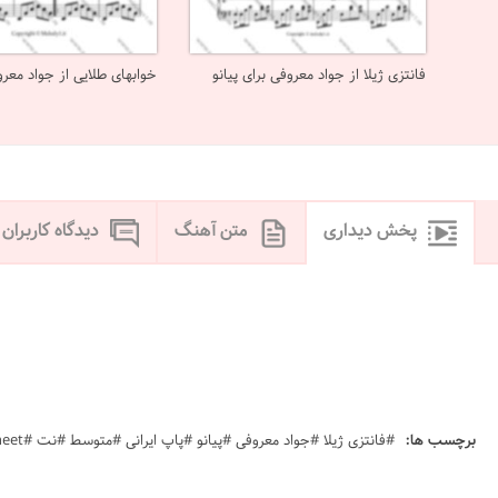
فانتزی ژیلا از جواد معروفی برای پیانو
خوابهای طلایی از جواد معروف
پخش دیداری
متن آهنگ
دیدگاه کاربران
برچسب ها:
#فانتزی ژیلا #جواد معروفی #پیانو #پاپ ایرانی #متوسط #نت #sheet #ملودی #melody #موسیقی #music #آهنگ #نت آهنگ #دانلود #دانلود نت piano javade marofi fantezi jila javad marofi