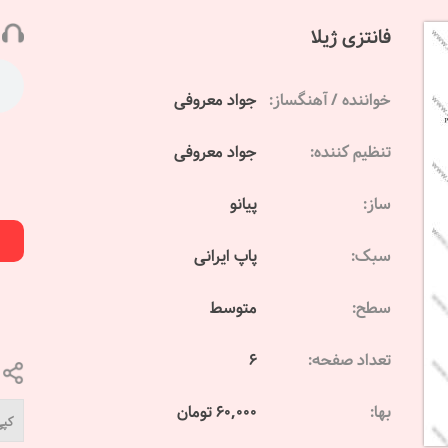
فانتزی ژیلا
خواننده / آهنگساز:
جواد معروفی
تنظیم کننده:
جواد معروفی
ساز:
پیانو
سبک:
پاپ ایرانی
سطح:
متوسط
تعداد صفحه:
6
بها:
60,000 تومان
کپی