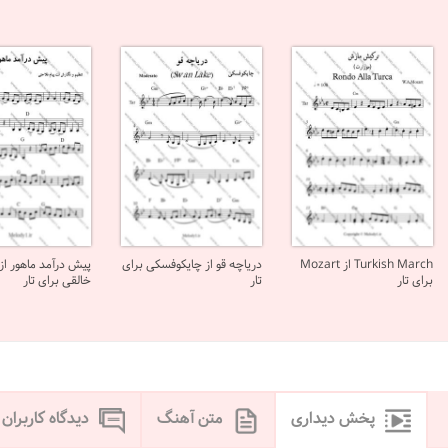
Turkish March از Mozart
دریاچه قو از چایکوفسکی برای
پیش درآمد ماهور از 
برای تار
تار
خالقی برای تار
پخش دیداری
متن آهنگ
دیدگاه کاربران