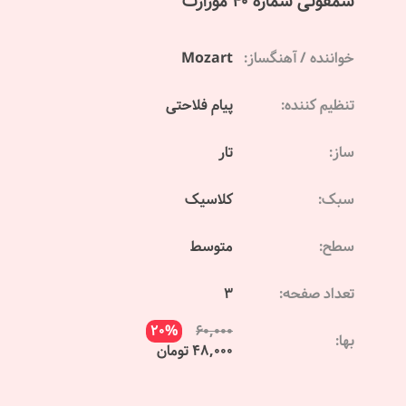
سمفونی شماره 40 موزارت
خواننده / آهنگساز:
Mozart
تنظیم کننده:
پیام فلاحتی
ساز:
تار
سبک:
کلاسیک
سطح:
متوسط
تعداد صفحه:
3
20%
60,000
بها:
48,000 تومان