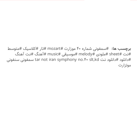
برچسب ها:
#سمفونی شماره 40 موزارت #mozart #تار #کلاسیک #متوسط
#نت #sheet #ملودی #melody #موسیقی #music #آهنگ #نت آهنگ
#دانلود #دانلود نت tar not iran symphony no.40 slt,kd سمفونی سنفونی
موتزارت