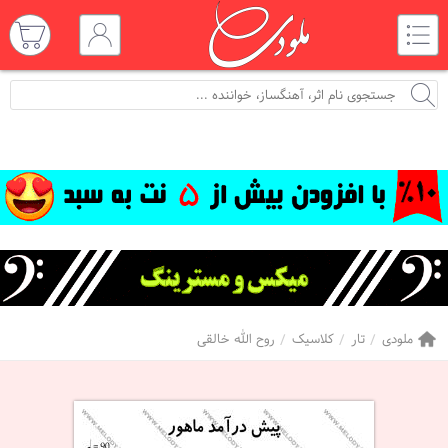
ملودی
تار
کلاسیک
روح الله خالقی