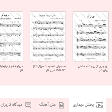
ای ایران از روح الله خالقی
سمفونی شماره 40 موزارت از
دریاچه قو از چایکو
برای تار
Mozart برای تار
تار
پخش دیداری
متن آهنگ
دیدگاه کاربران