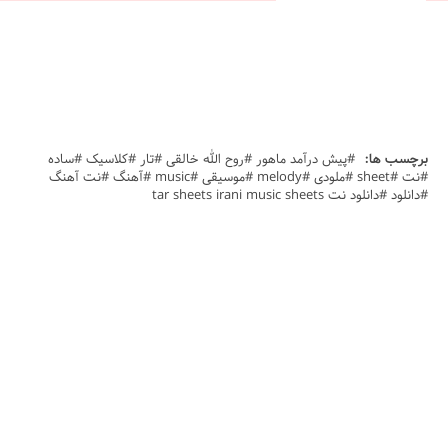
برچسب ها:
#پیش درآمد ماهور #روح الله خالقی #تار #کلاسیک #ساده
#نت #sheet #ملودی #melody #موسیقی #music #آهنگ #نت آهنگ
#دانلود #دانلود نت tar sheets irani music sheets