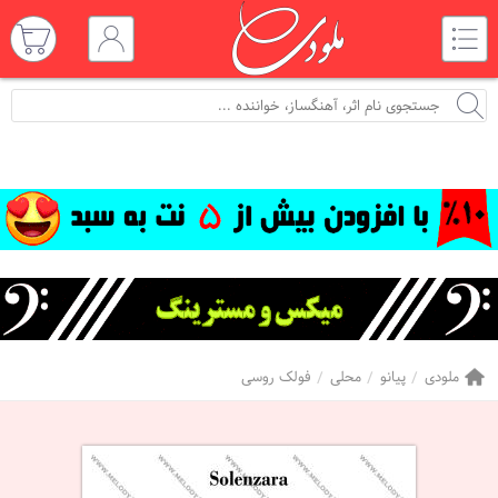
ملودی
پیانو
محلی
فولک روسی