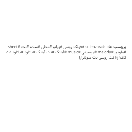
برچسب ها:
#solenzara #فولک روسی #پیانو #محلی #ساده #نت #sheet
#ملودی #melody #موسیقی #music #آهنگ #نت آهنگ #دانلود #دانلود نت
kj v,sd نت روسی نت سولنزارا