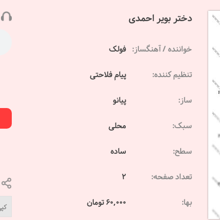
دختر بویر احمدی
خواننده / آهنگساز:
فولک
تنظیم کننده:
پیام فلاحتی
ساز:
پیانو
سبک:
محلی
سطح:
ساده
تعداد صفحه:
2
بها:
60,000 تومان
کپی