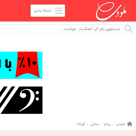
ملودی
پیانو
محلی
فولک