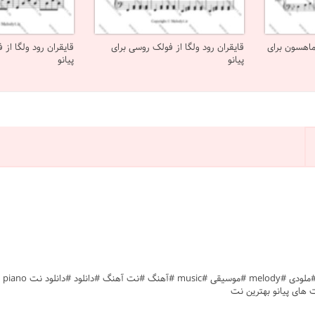
ماهسون برای
قایقران رود ولگا از فولک روسی برای
قایقران رود ولگا از
پیانو
پیانو