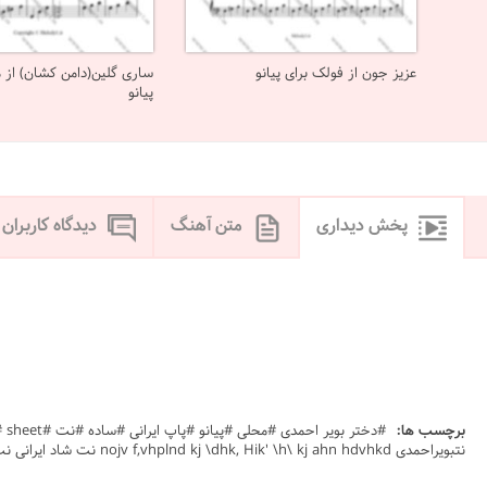
عزیز جون از فولک برای پیانو
ساری گلین(دامن کشان) از 
پیانو
پخش دیداری
متن آهنگ
دیدگاه کاربران
برچسب ها:
نتبویراحمدی nojv f,vhplnd kj \dhk, Hik' \h\ kj ahn hdvhkd نت شاد ایرانی نت های پیانو بهترین نت