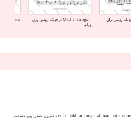
 فولک روسی برای
Mechal Strogoff از فولک روسی برای
Solenzara از فولک روسی برای پیانو
پیانو
#دختر بویر احمدی #محلی #پیانو #پاپ ایرانی #ساده #نت #sheet #ملودی #melody #موسیقی #music #آهنگ #نت آهنگ #دانلود #دانلود نت not e dokhtare boyer ahmadi note asane piano دختربویواحمدی بویراحمدنت