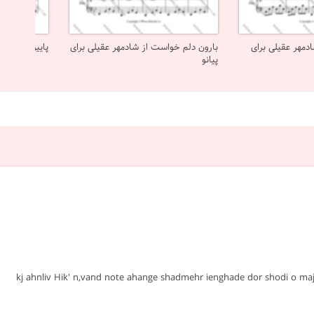
ادمهر عقیلی برای
بارون دلم خواست از شادمهر عقیلی برای
پاییز از شادمه
پیانو
شادمهر عقیلی #پیانو #پاپ ایرانی #متوسط #نت #sheet #ملودی #melody #موسیقی #music #آهنگ #نت آهنگ #دانلود #دانلود نت kj ahnliv Hik' n,vand note ahange shadmehr ienghade dor shodi o majbor