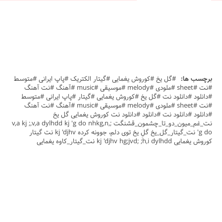
برچسب ها:
#گل یخ #کوروش یغمایی #گیتار الکتریک #پاپ ایرانی #متوسط
#نت #sheet #ملودی #melody #موسیقی #music #آهنگ #نت آهنگ
#دانلود #دانلود نت #گل یخ #کوروش یغمایی #گیتار #پاپ ایرانی #متوسط
#نت #sheet #ملودی #melody #موسیقی #music #آهنگ #نت آهنگ
#دانلود #دانلود نت #دانلود #دانلود نت کوروش یغمایی گل یخ
نت_غم_میون_دو_تا_چشمون_قشنگت ;,v,a kj ;,v,a dylhdd kj 'g do nhkg,n
'g do نت_گیتار_گل_یخ گلِ یخ توی دلم، جوونه کرده kj 'djhv نت گیتار
کوروش یغمایی kj 'djhv hg;jvd; ;h,i dylhdd نت_گیتار_کاوه یغمایی