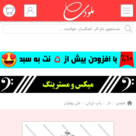
ملودی
تار
پاپ ایرانی
علی پهلوان