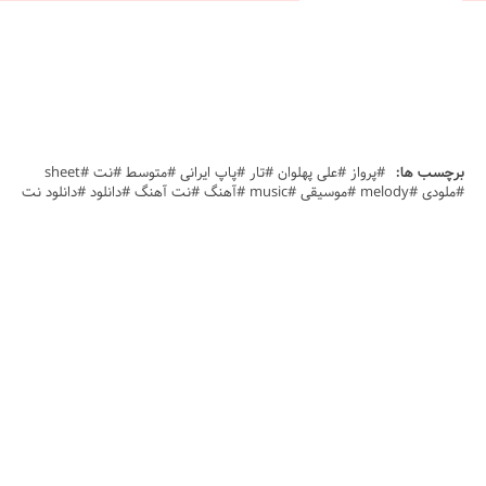
برچسب ها:
#پرواز #علی پهلوان #تار #پاپ ایرانی #متوسط #نت #sheet
#ملودی #melody #موسیقی #music #آهنگ #نت آهنگ #دانلود #دانلود نت