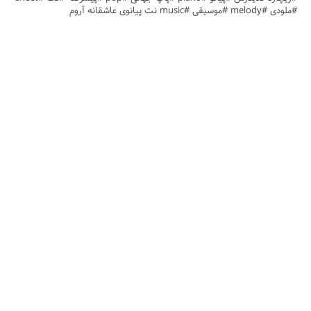
#ملودی #melody #موسیقی #music نت پیانوی عاشقانه آروم