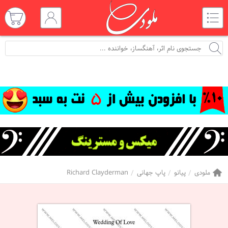
ملودی
پیانو
پاپ جهانی
Richard Clayderman