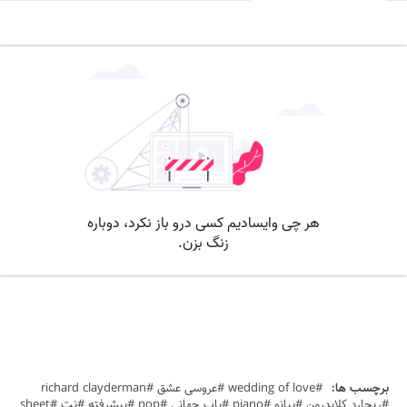
برچسب ها:
#wedding of love #عروسی عشق #richard clayderman
#ریچارد کلایدرمن #پیانو #piano #پاپ جهانی #pop #پیشرفته #نت #sheet