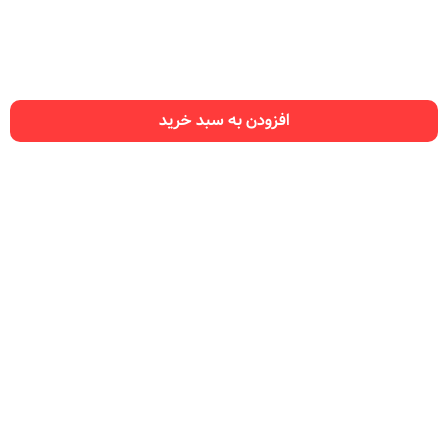
افزودن به سبد خرید
راهنمای سایت
سفارش نت
تماس با ما
ما را در شبکه‌های اجتماعی دنبال کنید: