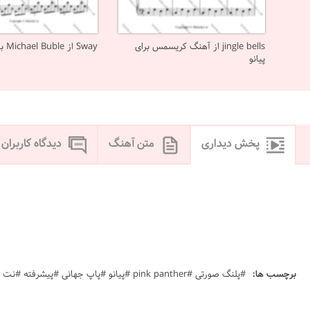
jingle bells از آهنگ کریسمس برای
Sway از Michael Buble برای پیانو
پیانو
پخش دیداری
متن آهنگ
دیدگاه کاربران
برچسب ها:
#پلنگ صورتی #pink panther #پیانو #پاپ جهانی #پیشرفته #نت #sheet #ملودی #melody #موسیقی #music #آهنگ #نت آهنگ #دانلود #دانلود نت \gk' w,vjd kj \dhk,