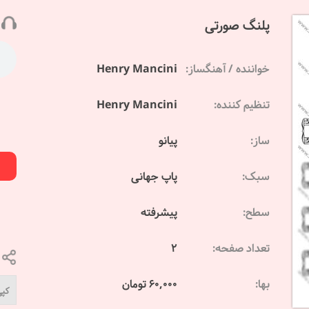
پلنگ صورتی
خواننده / آهنگساز:
Henry Mancini
تنظیم کننده:
Henry Mancini
ساز:
پیانو
سبک:
پاپ جهانی
سطح:
پیشرفته
تعداد صفحه:
2
بها:
60,000 تومان
کپی