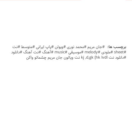
برچسب ها:
#جان مریم #محمد نوری #ویولن #پاپ ایرانی #متوسط #نت
#sheet #ملودی #melody #موسیقی #music #آهنگ #نت آهنگ #دانلود
#دانلود نت kj ,d,gk [hk lvdl نت ویالون جان مریم چشماتو واکن