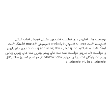
برچسب ها:
#بارون دلم خواست #شادمهر عقیلی #ویولن #پاپ ایرانی
#متوسط #نت #sheet #ملودی #melody #موسیقی #music #آهنگ #نت
آهنگ #دانلود #دانلود نت kj ahnliv ngl fhv,k , o,hsj نت شادمهر دلم بارون
و خواست دلم بارونو خواست همه نت های پیانو بهترین نت های ویولن ویالون
ویلن نت رایگان نت رایگان ویولن kj vhd'hk \dhk, حهشدخ ئعسهز ساشیئثاق
shadmehr violin shadmehr